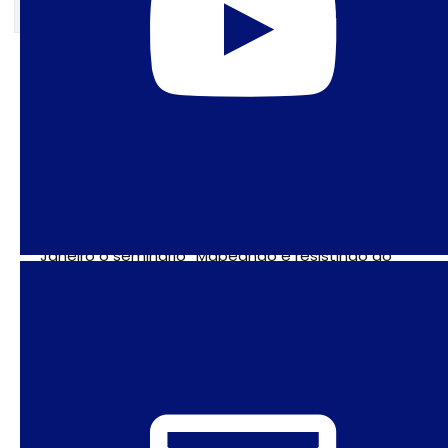
27 de abril de 2023
SPW e LSE realizam seminário
sobre ofensivas antigênero na
América Latina
Nos dias 11 e 12 de abril, aconteceu no Rio de
Janeiro o seminário “Mapeando e resistindo ao
fantasma do “gênero” na América Latina:
geografias