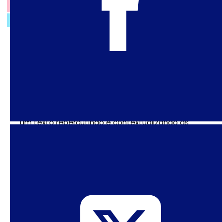
1 de junho de 2023
Ofensivas antitrans no esporte:
uma atualização necessária
Por Nana Soares. Em julho de 2022, publicamos
um texto repercutindo e contextualizando as
diretrizes então adotadas pela Federação
Internacional de Natação (FINA) de banir as
mulheres trans das competições de várias
modalidades de esportes que ela abriga. Como
destacamos no artigo, o policiamento de
gênero no esporte não é um debate novo, mas
se acirrou.