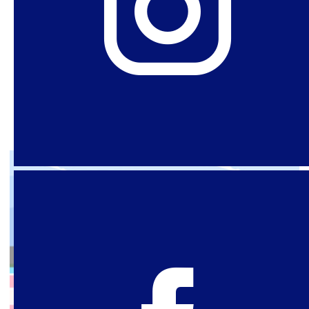
enfrentamento
Temos reiteradamente chamado a atenção,
nos últimos anos, para o avanço dos feminismos
essencialistas no ecossistema das políticas
antigênero no Brasil, na América Latina e