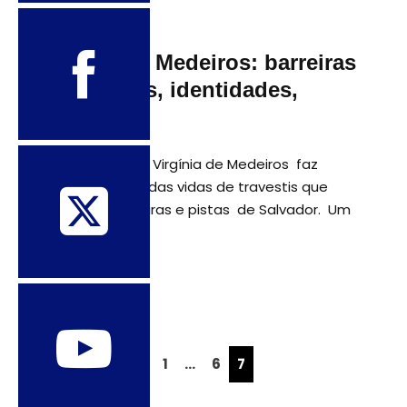
14 de outubro de 2015
Virginia de Medeiros: barreiras
imaginárias, identidades,
estigmas
Há muito tempo Virgínia de Medeiros faz
registros visuais das vidas de travestis que
habitam as ladeiras e pistas de Salvador. Um
traço mais forte
ANTERIOR
1
…
6
7