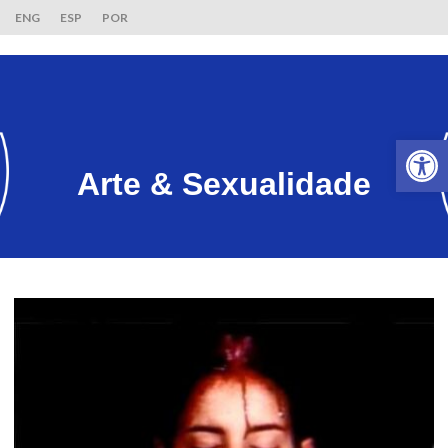
ENG
ESP
POR
Ab
Arte & Sexualidade