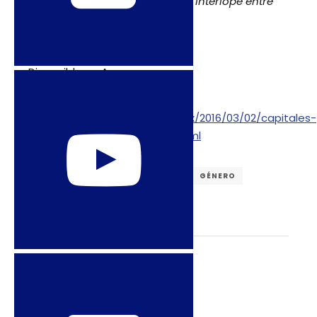
Gay Paris, Une histoire du Paris interlope entre
1900 et 1940.
François Buot
Fayard, 2013.
Disponible en Amazon.com
Fuente:
http://letraese.jornada.com.mx/2016/03/02/capitales-
queer-paris-1900-1940-6221.html
DERECHOS SEXUALES
FRANCIA
GÉNERO
LGBTQIA
SEXUALIDADES