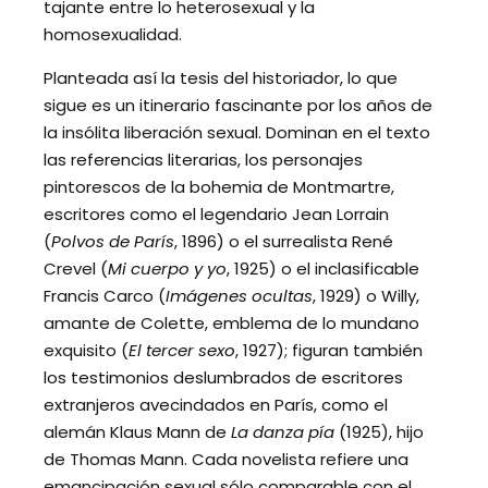
tajante entre lo heterosexual y la
homosexualidad.
Planteada así la tesis del historiador, lo que
sigue es un itinerario fascinante por los años de
la insólita liberación sexual. Dominan en el texto
las referencias literarias, los personajes
pintorescos de la bohemia de Montmartre,
escritores como el legendario Jean Lorrain
(
Polvos de París
, 1896) o el surrealista René
Crevel (
Mi cuerpo y yo
, 1925) o el inclasificable
Francis Carco (
Imágenes ocultas
, 1929) o Willy,
amante de Colette, emblema de lo mundano
exquisito (
El tercer sexo
, 1927); figuran también
los testimonios deslumbrados de escritores
extranjeros avecindados en París, como el
alemán Klaus Mann de
La danza pía
(1925), hijo
de Thomas Mann. Cada novelista refiere una
emancipación sexual sólo comparable con el