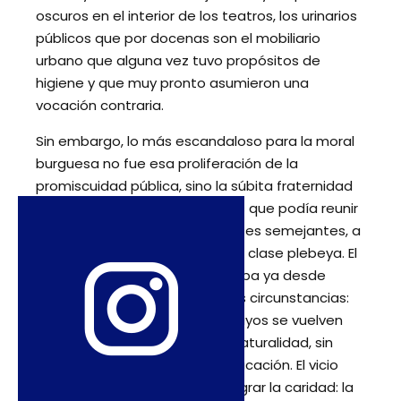
oscuros en el interior de los teatros, los urinarios
públicos que por docenas son el mobiliario
urbano que alguna vez tuvo propósitos de
higiene y que muy pronto asumieron una
vocación contraria.
Sin embargo, lo más escandaloso para la moral
burguesa no fue esa proliferación de la
promiscuidad pública, sino la súbita fraternidad
sexual entre las clases sociales que podía reunir
en un mismo sitio, y con intereses semejantes, a
las personas respetables y a la clase plebeya. El
novelista J.K. Huysmans señalaba ya desde
finales del siglo XIX que en esas circunstancias:
“Los hombres de bien y los lacayos se vuelven
iguales y se hablan con toda naturalidad, sin
importar las diferencias de educación. El vicio
consigue así lo que no pudo lograr la caridad: la