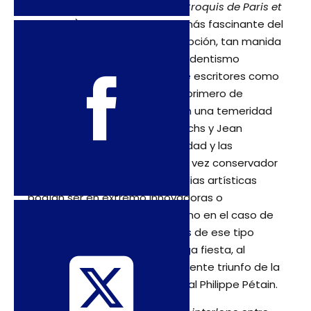
igualdad entre los hombres” (
Croquis de Paris et
d’ailleurs
). Tal vez el aspecto más fascinante del
libro de Buot no sea esa descripción, tan manida
ya, de las atmósferas del decadentismo
parisiense, sino el modo en que escritores como
Marcel Proust y André Gide (el primero de
manera velada, el segundo con una temeridad
insólita), y con ellos Maurice Sachs y Jean
Cocteau, revelaron la complejidad y las
ambigüedades de un París a la vez conservador
y libertario, donde las vanguardias artísticas
podían ser en extremo innovadoras o
ferozmente homofóbicas (como en el caso de
André Breton). Contradicciones de ese tipo
anunciaban ya el final de la larga fiesta, al
tiempo que explicaban el inminente triunfo de la
Francia reaccionaria del mariscal Philippe Pétain.