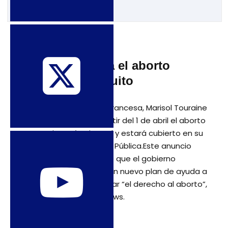
31 de enero de 2016
Francia aprueba el aborto
universal y gratuito
La ministra de Sanidad francesa, Marisol Touraine
ha asegurado que a partir del 1 de abril el aborto
en Francia será universal y estará cubierto en su
totalidad por la Sanidad Pública.Este anuncio
llega un año después de que el gobierno
socialista estableciera un nuevo plan de ayuda a
las mujeres para reclamar “el derecho al aborto”,
según publica LifeSiteNews.