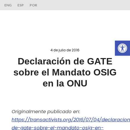
ENG
ESP
POR
Ab
4 de julio de 2016
Declaración de GATE
sobre el Mandato OSIG
en la ONU
Originalmente publicado en:
https://transactivists.org/2016/07/04/declaracio
de-gate-sobre-el-mandato-osig-en-