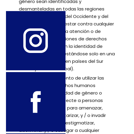
género sean identificadas y
desmanteladas en todas las regiones
(incluidos los países del Occidente y del
Norte Global), y protestar contra cualquier
intento de restringir la atención o de
singularizar las violaciones de derechos
humanos basadas en la identidad de
género como manifestándose solo en una
región (por ejemplo, en países del Sur
Global y del Este Global).
Resistir cualquier intento de utilizar las
violaciones de derechos humanos
basadas en la identidad de género o
cualquier otra que afecte a personas
trans como pretexto para amenazar,
atacar, explotar, militarizar, y / o invadir
cualquier lugar; para estigmatizar,
discriminar y / o castigar a cualquier