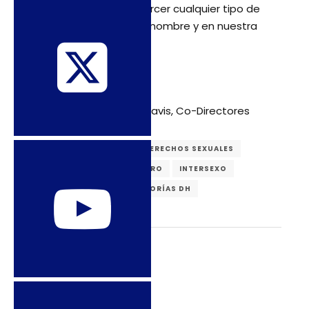
población; y para ejercer cualquier tipo de
violencia en nuestro nombre y en nuestra
representación.
En solidaridad,
Mauro Cabral y Masen Davis, Co-Directores
DERECHOS HUMANOS
DERECHOS SEXUALES
DERECHOS TRANS
GÉNERO
INTERSEXO
LGBTQIA
ONU
RELATORÍAS DH