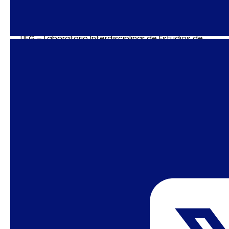
Movimiento LGBT+ (RJ)
LIEG – Laboratorio Interdisciplinar de Estudios de
Género – Vinculado al Grupo de Investigación
Cultura y Género del CNPq – UNESP- Marília/SP
Liga Universitaria Maria Aragão para la Salud de
las Poblaciones Desatendidas (Universidad
Federal de Viçosa)
Madres de la resistencia
Madres por la diversidad
MentalTrans (UFSC/CNPq)
Mi hijo trans