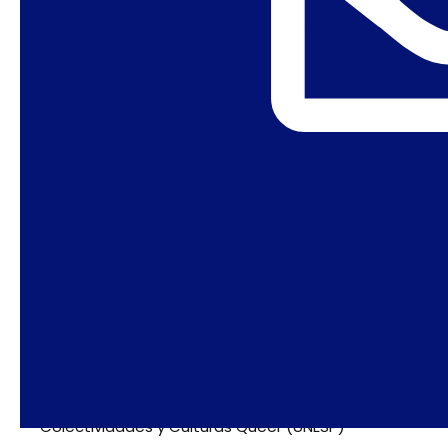
NUPSEX – Centro de Estudios de la Sexualidad y
las Relaciones de Género de la UFRGS
Observatorio de Género, Diversidad y Prácticas
Políticas de la UFRN
Transviades Programa preparatorio para la
admisión de personas trans a estudios de
postgrado
Proyecto Faladeiras (UFSC)
PROSA (UFAL)
Psicuqueer – Grupo de investigación Psicología,
Colectividades y Culturas Queer (UNESP)