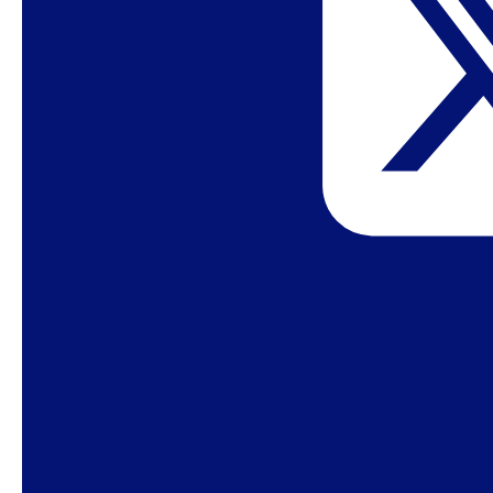
Modos de subjetivación, políticas públicas y
contextos de vulnerabilidad (CNPq/UFRN)
Movimiento Independiente de Hombres Trans de
Pernambuco
NACi – Centro de Antropología y Ciudadanía –
Programa de Postgrado en Antropología
(UFRGS)
NCT – Centro de Conciencia Trans en Unicamp
Neepec UFMG – Centro de Estudios de Estética
Performativa y Experiencia Comunicacional
NEIVA/UFPa – Centro de Estudios
Interdisciplinarios sobre la Violencia en la