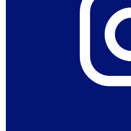
Facultad de Medicina de la USP
Grupo Dignity
Grupo INDDHU – Niños, Diferencias y Derechos
Humanos (Unicamp)
Grupo Interdisciplinario de Investigación sobre
Salud, Medio Ambiente y Trabajo (UFRGS)
GT 23 – Género, Sexualidad y Educación de la
Asociación Nacional de Estudios de Posgrado e
Investigación en Educación (ANPEd)
GT Salud LGBTI+ (Asociación Brasileña de Salud
Colectiva)
GTP Trabajo Social, Feminismos, Relaciones