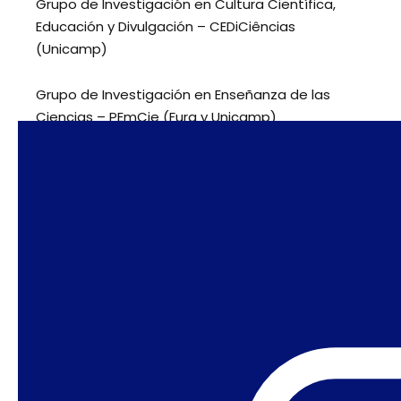
Grupo de Investigación en Cultura Científica,
Educación y Divulgación – CEDiCiências
(Unicamp)
Grupo de Investigación en Enseñanza de las
Ciencias – PEmCie (Furg y Unicamp)
Grupo de Investigación en Estudios Culturales y
Arte/Educación (UEPB)
Grupo de Investigación sobre Sexualidad, Cultura
y Entretenimiento (UFSCar)
Grupo de Investigación sobre Salud
Reproductiva, Género y Sociedad (FSP/USP)
Grupo de Trabajo sobre la Enseñanza de la
Sexualidad en los Cursos de Pregrado de la