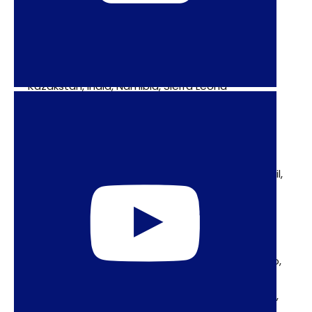
Árabes Unidos, Etiopia, Gabón, Indonesia, Kenia,
Kuwait, Maldivas, Marruecos, Pakistán y Rusia
Abstención:
Burkina Faso, China, Congo,
Kazakstán, India, Namibia, Sierra Leona
Ausente:
Benín
Copatrocinadores de la resolución:
Albania,
Argentina, Australia, Austria, Bélgica, Bolivia, Brasil,
Bulgaria, Canadá, Chile, Colombia, Croacia,
República Checa, Dinamarca, Estonia, Finlandia,
Francia, Alemania, Grecia, Honduras, Hungría,
Islandia, Irlanda, Israel, Italia, Letonia,
Liechtenstein, Lituania, Luxemburgo, Montenegro,
Países Bajos, New Zelanda, Nicaragua, Noruega,
Polonia, Portugal, Romania, Eslovaquia, Eslovenia,