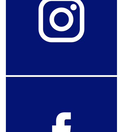
International Lesbian, Gay, Bisexual, Trans and
Intersex Association (Andre du Plessis +41-79-
678-1229)
International Service for Human Rights (Pooja
Patel +41-76-787-3928)
Iranti-Org
MantiQitna Network
Mulabi/Latin American Space for Sexualities and
Rights
Observatorio Derechos Humanos y Legislación
Pan-Africa ILGA (Monica Tabengwa +254-788-
736119)