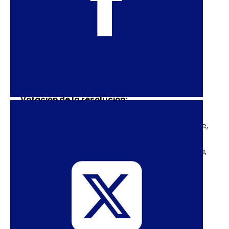
TLF Share
United and Strong
Victorian Gay and Lesbian Rights Lobby
Votación de la resolución:
A favor:
Alemania, Argentina, Austria, Brasil, Chile,
Costa Rica, Cuba, República Checa, Estonia,
Estados Unidos de América, France, Irlanda, Italia,
Japón, México, Montenegro, Perú, República de
Corea, Rumania, Sudáfrica, Macedonia, Reino
Unido, Venezuela y Vietnam
En contra de la resolución:
Arabia Saudita,
Argelia, Botsuana, Costa de Marfil, Emiratos