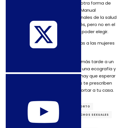
la única vía y no se puede elegir otra forma de
intervención como la Aspiración Manual
Endouterina (AMEU). Los profesionales de la salud
quieren intervenir antes y después, pero no en el
aborto. Y las mujeres tienen que poder elegir.
–¿El sistema de salud pone trabas a las mujeres
que buscan abortar?
–Primero tenes que ir al ingreso, más tarde a un
equipo interdisciplinario, hacerte una ecografía y
exámenes de sangre. Con todo hay que esperar
cinco días de reflexión y después te prescriben
la medicación y te mandan a abortar a tu casa.
CRIMINALIZACIÓN
DERECHO AL ABORTO
DERECHOS REPRODUCTIVOS
DERECHOS SEXUALES
MORTALIDAD MATERNA