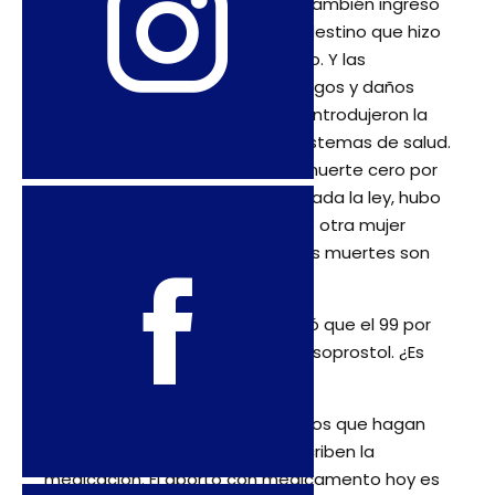
en salud sexual y reproductiva. También ingreso
de Misoprostol al mercado clandestino que hizo
el aborto más accesible y seguro. Y las
estrategias de reducción de riesgos y daños
(consejerías pre y post aborto) introdujeron la
problemática del aborto a los sistemas de salud.
Por eso tuvimos cinco años de muerte cero por
aborto. Pero en el 2013, ya aprobada la ley, hubo
una muerte y en febrero del 2016 otra mujer
murió por aborto clandestino. Las muertes son
injustas y evitables.
–El Ministerio de Salud contabilizó que el 99 por
ciento de los abortos son con Misoprostol. ¿Es
buena esta uniformidad?
–No tenemos en Uruguay médicos que hagan
abortos, sino médicos que prescriben la
medicación. El aborto con medicamento hoy es