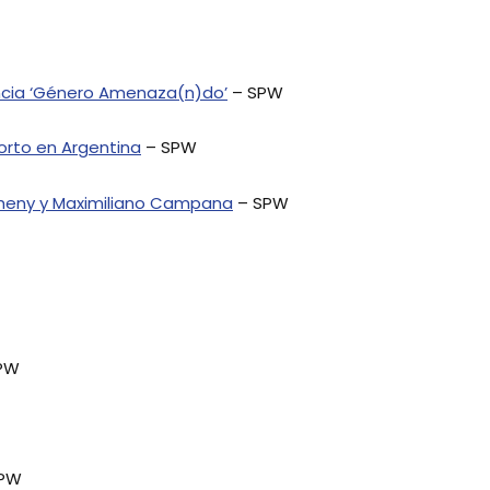
encia ‘Género Amenaza(n)do’
– SPW
orto en Argentina
– SPW
cheny y Maximiliano Campana
– SPW
PW
PW