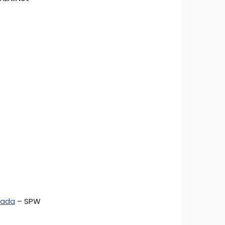
zada
– SPW