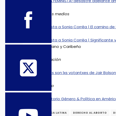
¡ALERTA FEMINISTA! desastre adelante a
En otros medios
Entrevista a Sonia Corrêa | El camino de 
Entrevista a Sonia Corrêa | Significante
Americano y Caribeño
Publicación
Quienes son lxs votantxes de Jair Bolso
Recurso
Repositorio Género & Política en Améric
AMÉRICA LATINA
DERECHO AL ABORTO
D