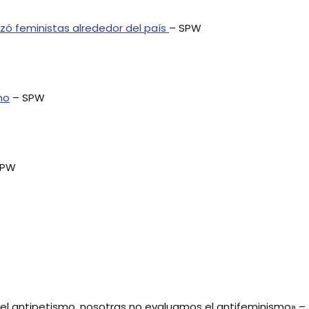
ilizó feministas alrededor del país
– SPW
no
– SPW
SPW
 el antipetismo, nosotras no evaluamos el antifeminismo» – 