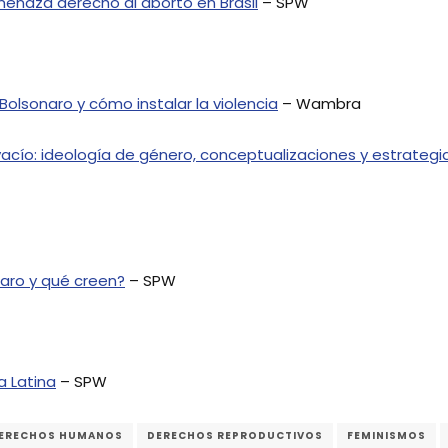
menaza derecho al aborto en Brasil
– SPW
Bolsonaro y cómo instalar la violencia
– Wambra
 vacío: ideología de género, conceptualizaciones y estrategi
naro y qué creen?
– SPW
a Latina
– SPW
ERECHOS HUMANOS
DERECHOS REPRODUCTIVOS
FEMINISMOS