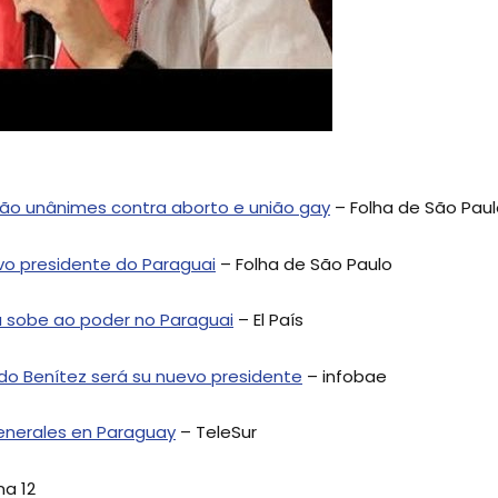
são unânimes contra aborto e união gay
– Folha de São Pau
vo presidente do Paraguai
– Folha de São Paulo
ra sobe ao poder no Paraguai
– El País
bdo Benítez será su nuevo presidente
– infobae
enerales en Paraguay
– TeleSur
na 12