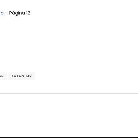
io
– Página 12
ÓN
PARAGUAY