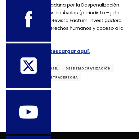
Agrupación Ciudadana por la Despenalización
del Aborto) y Jéssica Ávalos (periodista – jefa
de redacción en Revista Factum. Investigadora
de corrupción, derechos humanos y acceso a la
justicia).
Descargar aquí.
ARGENTINA
BRASIL
DESDEMOCRATIZACIÓN
EL SALVADOR
ULTRADERECHA