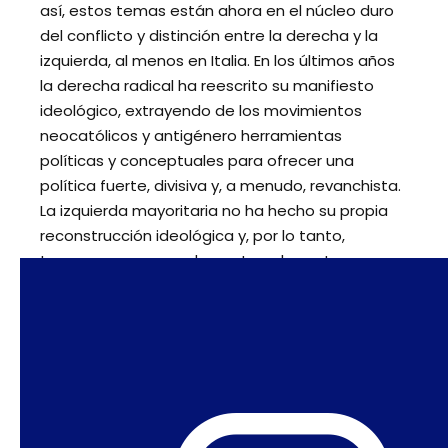
así, estos temas están ahora en el núcleo duro
del conflicto y distinción entre la derecha y la
izquierda, al menos en Italia. En los últimos años
la derecha radical ha reescrito su manifiesto
ideológico, extrayendo de los movimientos
neocatólicos y antigénero herramientas
políticas y conceptuales para ofrecer una
política fuerte, divisiva y, a menudo, revanchista.
La izquierda mayoritaria no ha hecho su propia
reconstrucción ideológica y, por lo tanto,
tampoco es capaz de capturar los votos.
SPW
:
Meloni se sitúa claramente en reacción
a los movimientos feministas y LGBT+, pero
estos movimientos no figuran realmente en
las propuestas de la coalición de
centroizquierda. Me parece que asistimos al
resurgimiento de una tradición feminista y