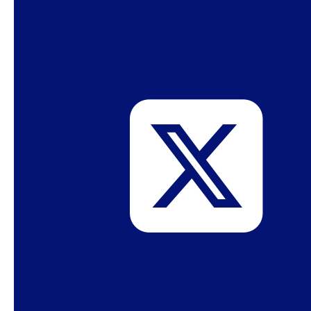
sociales. El discurso antitrans en particular
resuena más ampliamente porque se alinea
completamente con toda la campaña contra la
«teoría de género». También se apoya en el
mismo vocabulario, contra los reclamos de
derechos trans y las políticas que apoyan la
autodeterminación de la identidad de género,
especialmente cuando se trata de la identidad
de género en la niñez y la adolescencia. En
medio de esta ola de transfobia, han surgido
grupos que reúnen a padres y madres de niñes
trans que promueven terapias de conversión de
identidad de género y cuestionan el concepto
mismo de identidad de género, como Genitori
De Gender (Padres Sin Género). Estos grupos
están vinculados a redes francesas como el
Observatoire de la petite sirène (Observatorio
de la sirenita) o el colectivo Ypomoni; que a su