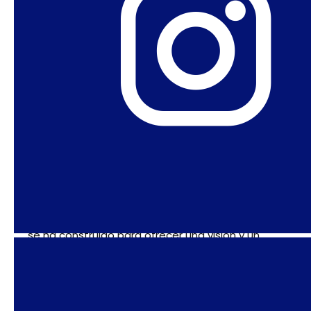
LGBT+ combativa en Italia junto con la
consolidación de sectores más
institucionales e incluso ligeramente
reaccionarios de estos movimientos. ¿Cuál
es tu análisis del estado de los movimientos
feministas y LGBT+ en Italia?
MP
: No sé si los movimientos feministas y LGBT+
figuran o no en la agenda política de la coalición
de centroizquierda; en parte sí, en parte es
complicado. Pero no creo que ese sea el tema
en cuestión. Más bien creo que esa alianza
electoral transversal o, digamos, interseccional
se ha construido para ofrecer una visión y un
programa que podría funcionar reuniendo a
todas las fuerzas que ahora enfrentan un frente
reaccionario antigénero, antifeminista y
antiLGBT+. Ahí es donde está la ola reaccionaria