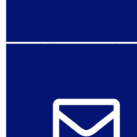
Bolonia. Hay diversas corrientes activistas,
visiones políticas también divergentes y a veces
en conflicto, pero estas corrientes no se
desarrollan de manera aislada. Desde un punto
de vista feminista, transfeminista y activista
LGBT+, en mi opinión, la pregunta no es si está en
movimiento, sino cómo mantenerse en
movimiento, haciendo del movimiento una
política.
ANTI-GÉNERO
CONSERVADURISMOS
DESDEMOCRATIZACIÓN
ECONOMÍA POLÍTICA
ITALIA
ULTRADERECHA