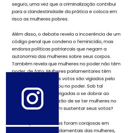
seguro, uma vez que a criminalização contribui
para a clandestinidade da prática e coloca em
risco as mulheres pobres.
Além disso, o debate revela a incoerência de um
código penal que condena o feminicídio, mas
endorsa políticas patriarcais que negam a
autonomia das mulheres sobre seus corpos.
Também revela que mulheres no poder não têm
poder, de fato. Mulheres parlamentares têm
sido eleitas, mas seus votos são vigiados pelo
partido que as colocou no poder. Sob tal
ameaça, elas são obrigadas a se dobrar ao
presidente. Qual a razão de se ter mulheres no
poder que não podem sustentar seus votos?
Poucas parlamentares foram corajosas em
defender direitos fundamentais das mulheres,