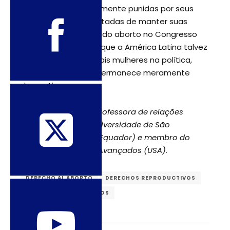
mas foram imediatamente punidas por seus
partidos e impossibilitadas de manter suas
posições. A situação do aborto no Congresso
equatoriano mostra que a América Latina talvez
seja a região com mais mulheres na política,
mas cuja presença permanece meramente
decorativa.
*Manuela L. Picq ié professora de relações
internacionais da Universidade de São
Francisco de Quito (Equador) e membro do
Instituto de Estudos Avançados (USA).
DERECHO AL ABORTO
DERECHOS REPRODUCTIVOS
ECUADOR
FEMINISMOS