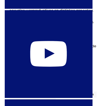
medidas concretas que afectan derechos
sexuales y reproductivos en distintos aspectos.
En Chile, la UDI, el partido que representa
Santelices, también ha propuesto iniciativas en
líneas similares.
Como se ha señalado, el rol del Ministerio de la
Mujer es clave. No podemos dejarlo en manos de
una mujer sin preparación ni respeto por los
derechos humanos. Por eso las organizaciones
feministas decimos con fuerza: No tenemos
ministra.
CHILE
DERECHO AL ABORTO
DERECHOS HUMANOS
DERECHOS REPRODUCTIVOS