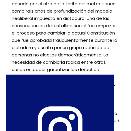
pasado por el alza de la tarifa del metro tienen
como raíz años de profundización del modelo
neoliberal impuesto en dictadura. Una de las
consecuencias del estallido social fue empezar
el proceso para cambiar la actual Constitución
que fue aprobada fraudulentamente durante la
dictadura y escrita por un grupo reducido de
personas no electas democráticamente. La
necesidad de cambiarla radica entre otras
cosas en poder garantizar los derechos
económicos, sociales y culturales, cambiar
nuestro modelo a un Estado social de derecho,
organismos paritarios, y que se reconozcan
derechos específicos de las mujeres y
disidencias sexuales: igualdad salarial,
reconocimiento del trabajo doméstico, derecho
a la vivienda, vivir una vida libre de violencia, salud
sexual y reproductiva, entre tantos otros. Los