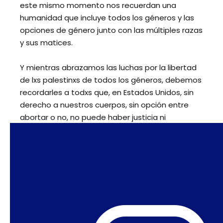
este mismo momento nos recuerdan una
humanidad que incluye todos los géneros y las
opciones de género junto con las múltiples razas
y sus matices.
Y mientras abrazamos las luchas por la libertad
de lxs palestinxs de todos los géneros, debemos
recordarles a todxs que, en Estados Unidos, sin
derecho a nuestros cuerpos, sin opción entre
abortar o no, no puede haber justicia ni
paz. Cuando el aborto se trata de acceder a
nuestra humanidad, carecer del derecho a
controlar nuestros cuerpos significa que no
somos parte del mundo. Esto conecta a las
mujeres de todo el mundo, sin importar cuán
desconectadas puedan parecer las luchas. Si
nos centramos sólo en Netanyahu y los
nacionalismos, nos perderemos todo el resto.