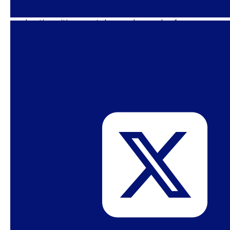
una posición peligrosa reservada a los judíos. Sí,
el antisemitismo estaba maduro en las fuerzas
armadas estadounidenses. Como lo era el
racismo. Sí, estas mismas fuerzas luchaban
contra el fascismo/nazismo. Israel se fundó a
partir de los efectos del antisemitismo, pero
también del desplazamiento y la eliminación de
los palestinos.
No tengo ni una pizca de nacionalismo en mí, ni
por Estados Unidos ni por Israel. Pero fui criada
por padres comunistas atexs para quienes ser
judío era una opción política: por la justicia
antirracista. A medida que crecí, agregué el
feminismo antirracista a mi identidad. No hubo
ningún holocausto per se en mi educación. Me
enseñaron, si usaba el término holocausto, a
especificar siempre cuál: judío, negro, armenio,