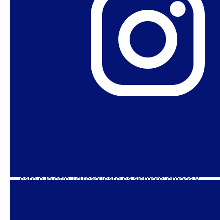
Entonces, para mí, se trata menos de
quién
hizo
qué, sino más de qué hicieron. Nunca hay una
justificación para matar, o para el caso, la
guerra. No necesitamos más guerra nunca. En
lugar de ello, necesitamos la visión de una
humanidad compartida que
siempre
supere
cualquier nacionalismo. Utilicemos todos los
medios
que podamos
para hacerlo:
conversación, negociación, escuchar, perdonar,
preguntarnos, imaginar.
No te quedes atrapadx en viejos tropos. Y como
siempre les dije a mis estudiantes: nunca es
esto o lo otro. La respuesta es siempre: ambos y
todos. No hay dos lados. La complejidad de todo
esto tiene múltiples aspectos. Si te aferras a la
injusticia del pasado no puedes seguir