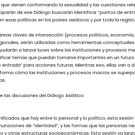
s que vienen conformando la sexualidad y las cuestiones rela
ciparán de ese Diálogo buscarán identificar “puntos de entr
sas políticas en los países asiáticos y por toda la región
áreas claves de intersección (procesos políticos, economía, r
ionales, serán utilizadas como herramientas conceptuales q
udarán a lanzar luces sobre las instituciones y procesos me
ificar temas que puedan tornarse importantes en un futur
 entrada” para acciones futuras. Mientras eso, ellas van a de
orma cómo las instituciones y procesos macros se superpon
as.
 las discusiones del Diálogo Asiático:
icados que hay entre lo personal y lo político, esta sesión va 
mutaciones de “identidad”, y las formas que las personas n
do y otras estructuras socioeconómicas. Esta sesión va lanza