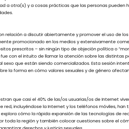
dad a otra(s) y a cosas prácticas que las personas pueden h
idades.
con relación a discutir abiertamente y promover el uso de l
vamente promocionado en los medios y extensivamente comer
itos prescritos – sin ningún tipo de objeción política o “mor
, fue con el intuito de llamar la atención sobre las distintas
al sexo que están siendo comercializados. Esta sesión inte
obre la forma en cómo valores sexuales y de género afectan
tran que casi el 40% de las/os usuarias/os de Internet vive
de red, incluyéndose la Internet y los teléfonos móviles, h
sión explora cómo la rápida expansión de las tecnologías de 
or toda la región y también colocar cuestiones sobre el có
arantizar derechos y justicia sexuales.