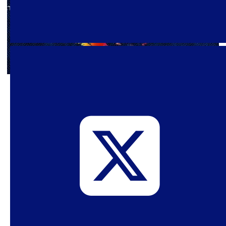
24 de febrero de 2022
Política Sexual en tiempos de
Pandemia – Retrospectiva 2021
>>>> Accede a la versión en PDF <<<< Primeras
palabras El último especial del 2020 del SPW
propuso la hipótesis de que durante el año