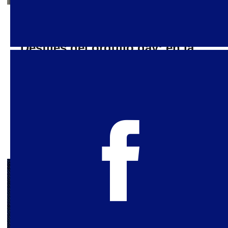
15 de julio de 2022
Desfiles del orgullo gay: en la
mira de las fuerzas anti-LGBT+
Si la población LGBT+ ya está siendo atacada en
el ámbito de las leyes y las políticas, este año
hemos observado una nueva y preocupante