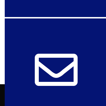
Primeras Palabras Desde julio, cuando
publicamos nuestra última edición especial,
como verán en este número, han sucedido
muchas cosas. Ya sea en la pandemia o
ANTERIORES
1
2
3
4
SIGUIENTES
Sexuality Policy Watch – Observatório de
Sexualidad y Política
admin@sxpolitics.org / Rio de Janeiro | Brasil