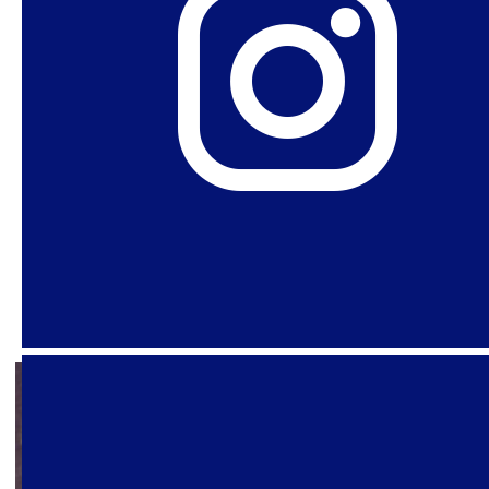
24 de noviembre de 2021
Política Sexual en Tiempos de
Pandemia: Agosto-Octubre
2021
Primeras Palabras Desde julio, cuando
publicamos nuestra última edición especial,
como verán en este número, han sucedido
muchas cosas. Ya sea en la pandemia o