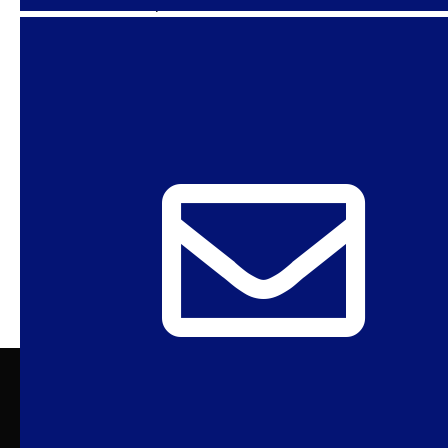
seleccionando y combinando contenidos de
ediciones anteriores para ofrecer una visión
general de este primer ciclo de la crisis del
COVID-19 en relación con estos diversos ángulos
y dimensiones.
1
2
…
6
SIGUIENTES
Sexuality Policy Watch – Observatório de
Sexualidad y Política
admin@sxpolitics.org / Rio de Janeiro | Brasil