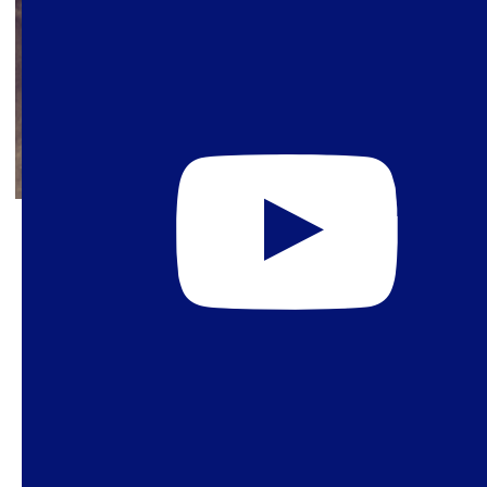
9 de mayo de 2021
Un año de COVID-19: la política
sexual en tiempos de pandemia
En marzo-abril de 2021, cuando se completó el
primer año del brote de la pandemia en Brasil,
pensamos que podría ser productivo hacer un
balance de ese año, que, de hecho, no terminó,