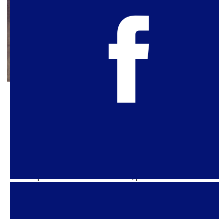
4 de septiembre de 2021
Política Sexual en Tiempos de
Pandemia: Enero – Julio 2021
Al publicar el último Especial de Política Sexual en
Tiempos de Pandemia de 2020, planteamos la
hipótesis de que, a lo largo de 2021, con la
llegada de las vacunas, el COVID-19 ya no podría
ser nuestro tema principal. Sin embargo, este no