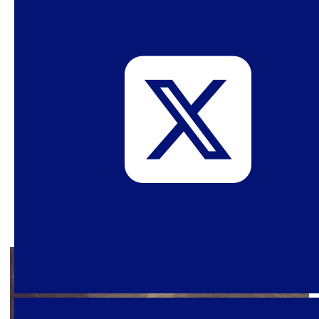
fue el caso. Desde entonces, en el sur del
ecuador, las infecciones han seguido su curso y
han estallado nuevos brotes, siguen surgiendo
nuevas variantes, y las brutales desigualdades
en el acceso a la vacuna hacen que el horizonte
del fin de la pandemia quede muy lejano.
Además, en el escenario político global, la
tendencia a la autocracia persiste o empeora,
así como graves crisis políticas en algunos
países y, en otros, han estallado nuevas
convulsiones políticas y sociales.