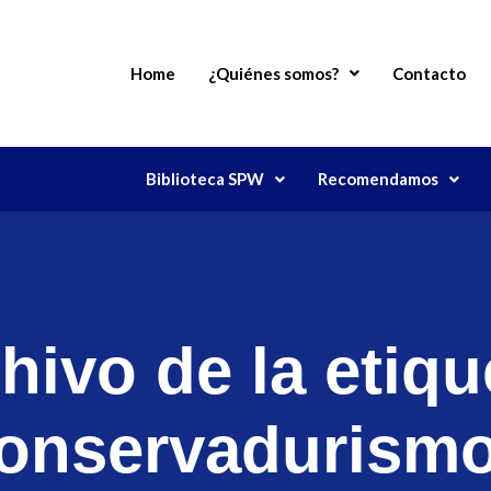
Home
¿Quiénes somos?
Contacto
Biblioteca SPW
Recomendamos
hivo de la etiqu
onservadurism