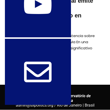
Tribunal Constitucional emite
sentencia sobre las
restricciones al aborto en
Bolivia
Tribunal Constitucional emite sentencia sobre
las restricciones al aborto en Bolivia En una
sentencia que marca un avance significativo
para los derechos de las mujeres
Sexuality Policy Watch – Observatório de
Sexualidad y Política
admin@sxpolitics.org / Rio de Janeiro | Brasil