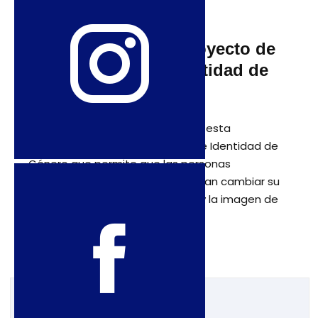
20 de mayo de 2016
Bolivia: Aprueban proyecto de
ley para cambiar identidad de
género
La Cámara de Diputados aprobó esta
madrugada el proyecto de ley de Identidad de
Género que permite que las personas
transexuales y transgénero puedan cambiar su
nombre propio, el dato del sexo y la imagen de
toda la documentación pública.