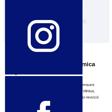
31 de julio de 2009
Lituania adopta una polémica
ley de censura
Lituania adopta una polémica ley de censura
(Asociated Press – 14 de julio de 2009) Vilnius,
Lituania (AP) – El Parlamento de Lituania revocó
el