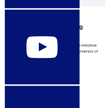
4 de febrero de 2009
Lea artículo de Scott Long
Reports from the Front Lines
A transnational, cross-cultural research initiative
that we hoped would capture some dynamics of
sexual politics in our time.
ANTERIORES
1
…
20
21